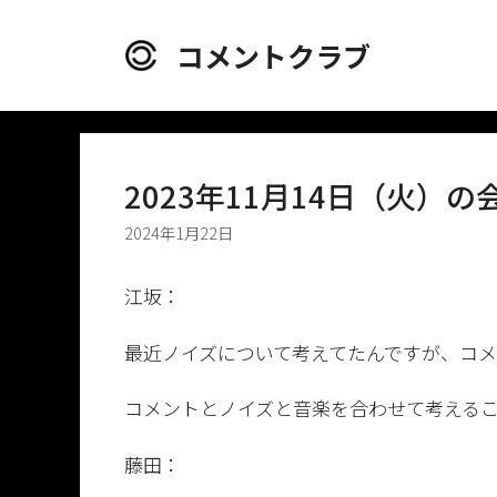
コ
ン
コメントクラブ
テ
ン
ツ
へ
ス
2023年11月14日（火）の
キ
ッ
2024年1月22日
プ
江坂：
最近ノイズについて考えてたんですが、コ
コメントとノイズと音楽を合わせて考える
藤田：